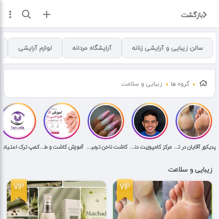
ثبت آگهی
بازگشت
سالن زیبایی و آرایشی زنانه
آرایشگاه مردانه
لوازم آرایشی
گروه ها
زیبایی و سلامت
پدیکور آقایان در تهران
مرکز کامپوزیت دندان کرج ماهانا
کاشت ناخن ترمیم ناخن ناخنکار لمینت ژلیش ناخن اجاره دار نامجو
آموزش کاشت و طراحی ناخن در میدان نامجو تهران | منطقه ۷
کمپ ترک اع
زیبایی و سلامت
VIP
VIP