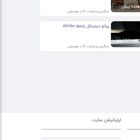
سرگرمی و فراغت، آلات موسیقی
پیانو دیجیتال یاماها cln750
سرگرمی و فراغت، آلات موسیقی
اپلیکیشن سایت