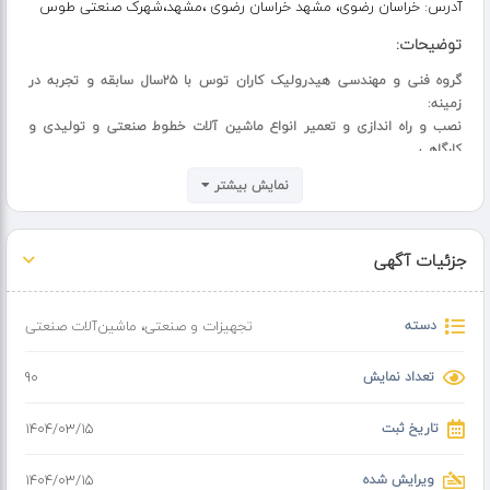
آدرس:
خراسان رضوی، مشهد خراسان رضوی ،مشهد،شهرک صنعتی طوس
توضیحات:
گروه فنی و مهندسی هیدرولیک کاران توس با ۲۵سال سابقه و تجربه در
زمینه:
نصب و راه اندازی و تعمیر انواع ماشین آلات خطوط صنعتی و تولیدی و
کارگاهی.
تعمیرات تخصصی در زمینه هیدرولیک و پنوماتیک پیشرفته صنعتی شامل:
نمایش بیشتر
تعمیر انواع پرس های هیدرولیکی و پنوماتیکی و ضربه ای با هر تناژی.تعمیر
انواع دستگاه های تراش و فرز و نورد و پانچ و گیوتین و.....
با اکیپ مجرب برق و مکانیک.
جزئیات آگهی
دسته
تجهیزات و صنعتی
،
ماشین‌آلات صنعتی
تعداد نمایش
90
تاریخ ثبت
۱۴۰۴/۰۳/۱۵
ویرایش شده
۱۴۰۴/۰۳/۱۵