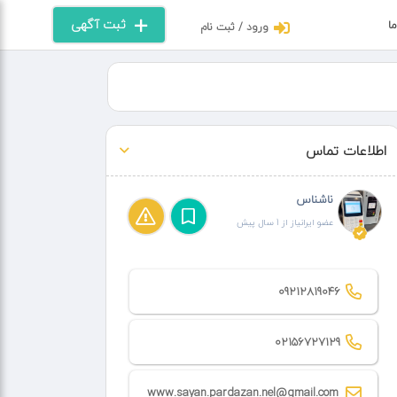
ثبت آگهی
ما
ورود / ثبت نام
اطلاعات تماس
ناشناس
عضو ایرانیاز از 1 سال پیش
09212819046
02156727129
www.sayan.pardazan.nel@gmail.com