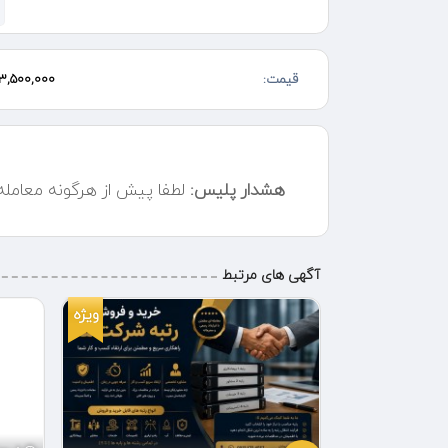
مشاوره رایگان
ثبت و مشاوره در زمینه مالیات
تعمیرات تخصصی کارتخوان با ضمانت
قیمت:
3,500,000 تومان
کلیه اقلام و رول و لوازم جانبی کارتخوان
ادرس م استقلال بلوک E6 طبقه اول
نشونه ها رو دنبال کن
هشدار پلیس:
لطفا پیش از هرگونه معامل
آگهی های مرتبط
ویژه
ویژه