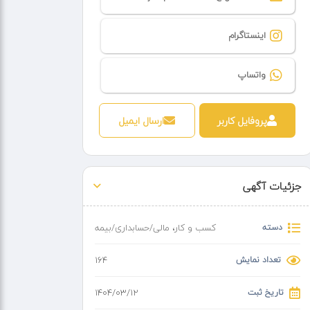
اینستاگرام
واتساپ
پروفایل کاربر
ارسال ایمیل
جزئیات آگهی
دسته
کسب و کار
،
مالی/حسابداری/بیمه
تعداد نمایش
164
تاریخ ثبت
۱۴۰۴/۰۳/۱۲