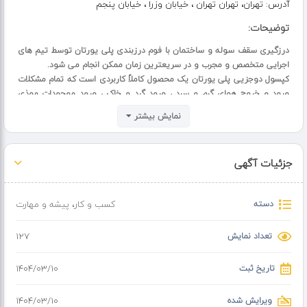
آدرس:
تهران، تهران تهران ، خیابان وزرا ، خیابان پنجم
توضیحات:
درزگیری سقف سوله و ساختمان با فوم درزبندی پلی یورتان توسط تیم های
اجرایی متخصص و مجرب و در سریعترین زمان ممکن انجام می شود.
کپسول دوجزیی پلی یورتان یک محصول کاملاً کاربردی است که تمام مشکلات
ورود و خروج هوای گرم و سرد ، ورود گرد و خاک ، ورود موجودات موذی
مانند موش و سوسک و حشرات را حل می کند.
نمایش بیشتر
برای استعلام قیمت فوم درزگیر سقف پلی یورتان با کارشناسان ما تماس
بگیرید.
جزئیات آگهی
دسته
کسب و کار
،
پیشه و مهارت
تعداد نمایش
127
تاریخ ثبت
۱۴۰۴/۰۳/۱۰
ویرایش شده
۱۴۰۴/۰۳/۱۰