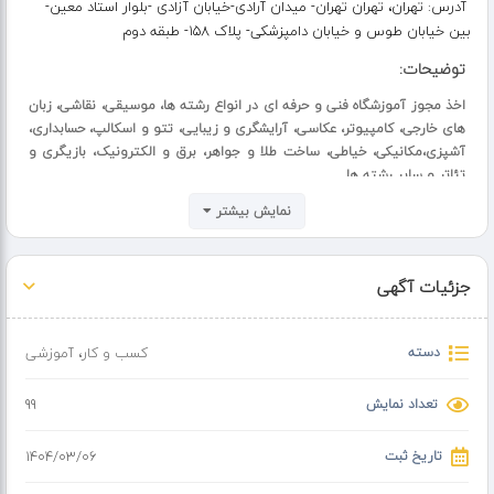
آدرس:
تهران، تهران تهران- میدان آرادی-خیابان آزادی -بلوار استاد معین-
بین خیابان طوس و خیابان دامپزشکی- پلاک 158- طبقه دوم
توضیحات:
اخذ مجوز آموزشگاه فنی و حرفه ای در انواع رشته ها، موسیقی، نقاشی، زبان
های خارجی، کامپیوتر، عکاسی، آرایشگری و زیبایی، تتو و اسکالپ، حسابداری،
آشپزی،مکانیکی، خیاطی، ساخت طلا و جواهر، برق و الکترونیک، بازیگری و
تئاتر و سایر رشته ها
نمایش بیشتر
در کوتاه ترین زمان و حداقل رفت و امد اداری
جزئیات آگهی
دسته
کسب و کار
،
آموزشی
تعداد نمایش
99
تاریخ ثبت
۱۴۰۴/۰۳/۰۶