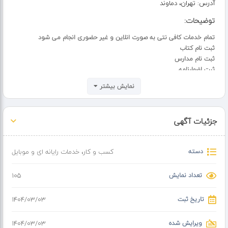
آدرس:
تهران، دماوند
توضیحات:
تمام خدمات کافی نتی به صورت انلاین و غیر حضوری انجام می شود
ثبت نام کتاب
ثبت نام مدارس
ثبت اضهارنامه
ثبت نام در املاک و اسکان
نمایش بیشتر
وام ودیعه مسکن
ثبت نام قولنامه برای وام
ثبت نام مجوز
جزئیات آگهی
و دیگر ثبت نامی های دیگر با کمترین هزینه و در کمترین زمان انجام می
شود در به صورت شبانه روزی به صورت کامل و بدون نقص
با ما در ارتباط باشید و کارتان را به افراد متخصص برای ثبت نام هایتان
دسته
کسب و کار
،
خدمات رایانه ای و موبایل
بسپارید
شماره تماس و شبکه های مجازی 09169373490
تعداد نمایش
105
تاریخ ثبت
۱۴۰۴/۰۳/۰۳
ویرایش شده
۱۴۰۴/۰۳/۰۳