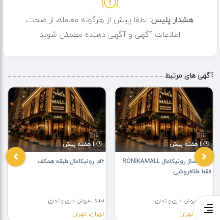
هشدار پلیس:
لطفا پیش از هرگونه معامله، از صحت
اطلاعات آگهی و آگهی دهنده مطمئن شوید
آگهی های مرتبط
1 هفته پیش
1 هفته پیش
13م پاساژ رونیکامال RONIKAMALL
۱۶م رونیکامال طبقه همکف
فقط طلافروشی
املاک، فروش اداری و تجاری
املاک، فروش اداری و تجاری
تهران، تهران
تهران، تهران