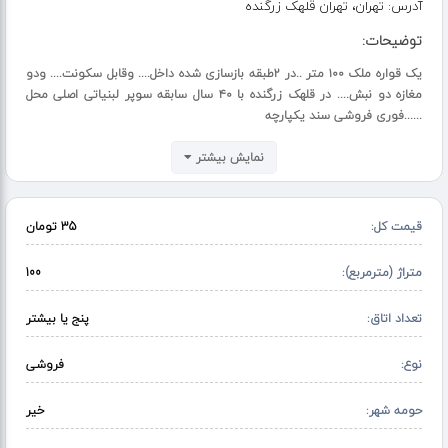
آدرس:
تهران، تهران قلهک زرگنده
توضیحات:
یک قواره ملک ۱۰۰ متر ..در ۲طبقه بازسازی شده داخل.... وقابل سکونت.... ودو
مغازه دو نبش.... در قلهک زرگنده با ۴۰ سال سابقه سوپر لبنیاتی اصلی محل
......فوری فروشی سند یکپارچه
نمایش بیشتر
قیمت کل:
35 تومان
متراژ (مترمربع):
100
تعداد اتاق:
پنج یا بیشتر
نوع:
فروشی
حومه شهر:
خیر