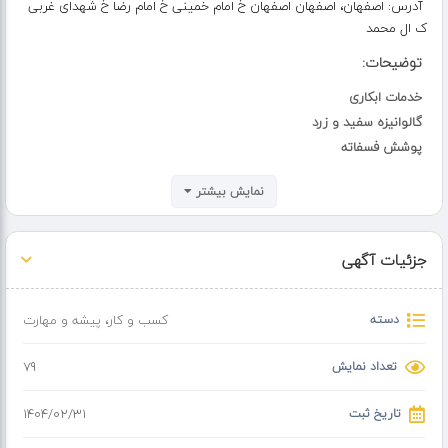
آدرس:
اصفهان، اصفهان اصفهان خ امام خمینی خ امام رضا خ شهدای غربی
ک ال محمد
توضیحات:
خدمات ابکاری
گالوانیزه سفید و زرد
پوشش فسفاته
و غیره
نمایش بیشتر
انجام ابکاری ب صورت تخصصی بروی فلزات
پوشش فسفاته بر روی فولاد و چدن
جزئیات آگهی
دسته
کسب و کار
،
پیشه و مهارت
تعداد نمایش
79
تاریخ ثبت
۱۴۰۴/۰۲/۳۱