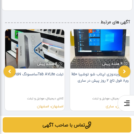
آگهی های مرتبط
4 هفته پیش
4 هفته پیش
تبلت ویندوزی لپتاب شو توشیبا k50
تبلت Tab A7Liteسامسونگ T225N
رم8 فول تاچ ۲ روز پیش در ساری
کالای دیجیتال، موبایل و تبلت
کالای دیجیتال، موبایل و تبلت
مازندران، ساری
اصفهان، اصفهان
تماس با صاحب آگهی