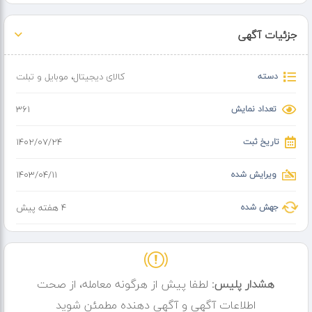
دوربین عقب جلو 13Mp FRONT cam
جزئیات آگهی
+ ده ها برنامه دیگر.
صفحه سوپرآمو رنگ صفحه تاچ رو از روی عکس ببینید.صفحهUV
دسته
کالای دیجیتال
،
موبایل و تبلت
مجهز به صفحه IPSجدید، سرامیک ضدخش
شارژر تایپ C فست شارژسری
تعداد نمایش
361
تاریخ ثبت
۱۴۰۲/۰۷/۲۴
ویرایش شده
۱۴۰۳/۰۴/۱۱
جهش شده
4 هفته پیش
هشدار پلیس:
لطفا پیش از هرگونه معامله، از صحت
اطلاعات آگهی و آگهی دهنده مطمئن شوید