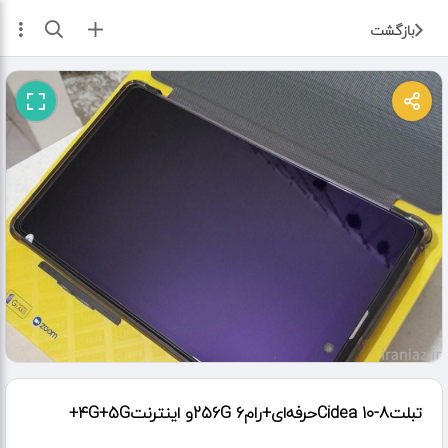
ثبت آگهی
بازگشت
تبلت‌8-10 Cideaحرفه‌ای‌+رام۶ 256G‌و اینترنت‌4G+5G+