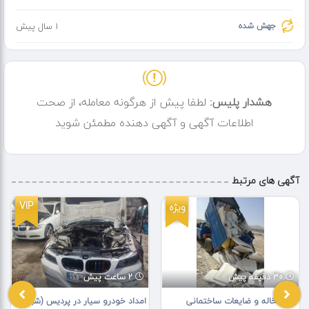
تلفنی سفارش خود را ثبت کنید.
برای ثبت سفارش با شماره تماس زیر تماس حاصل فرمایید.
جهش شده
1 سال پیش
7 5 9 4 6 0 5 4 0 9 0 نمایندگی تیپاکس شعبه ولیعصر تبریز
(جمع آوری از راس ساعت ۹ صبح الی ده شب از تمامی نقاط تبریز)
هشدار پلیس:
لطفا پیش از هرگونه معامله، از صحت
اطلاعات آگهی و آگهی دهنده مطمئن شوید
آگهی های مرتبط
VIP
ویژه
30 دقیقه پیش
2 ساعت پیش
حمل نخاله و ضایعات ساختمانی
امداد خودرو سیار در پردیس (شبانه