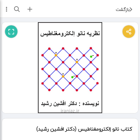
ثبت آگهی
بازگشت
کتاب نانو اِلکترومغناطیس (دکتر افشین رشید)