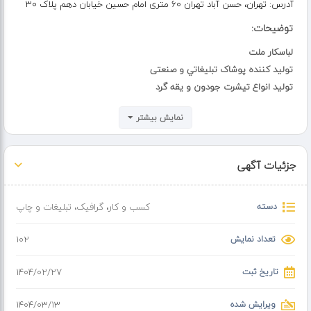
آدرس:
تهران، حسن آباد تهران 60 متری امام حسین خیابان دهم پلاک 30
توضیحات:
لباسکار ملت
تولید کننده پوشاک تبليغاتي و صنعتی
تولید انواع تیشرت جودون و یقه گرد
همراه با چاپ و گلدوزی
نمایش بیشتر
تولید انواع لباسکار تبلیغاتی و صنعتی
کاپشن تک، سرهمی، کاپشن و شلوار، شلوار بندی
جزئیات آگهی
دسته
کسب و کار
،
گرافیک، تبلیغات و چاپ
تعداد نمایش
102
تاریخ ثبت
۱۴۰۴/۰۲/۲۷
ویرایش شده
۱۴۰۴/۰۳/۱۳