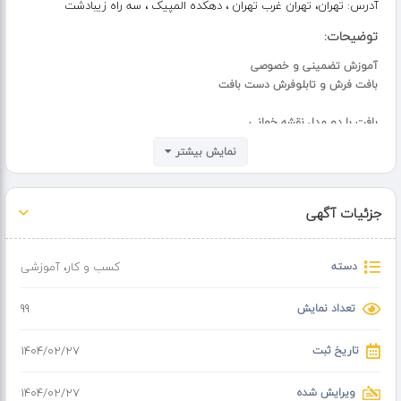
آدرس:
تهران، تهران غرب تهران ، دهکده المپیک ، سه راه زیبادشت
توضیحات:
آموزش تضمینی و خصوصی
بافت فرش و تابلوفرش دست بافت
بافت با دو مدل نقشه خوانی
ابریشم و چهره بافی...
نمایش بیشتر
مدرک بین المللی فنی حرفه ای
بیمه تامین اجتماعی
جزئیات آگهی
عرضه صفر تا صد ابزار و نخ و نقشه
دسته
کسب و کار
،
آموزشی
آموزش از پایه تا پیشرفته
تعداد نمایش
99
آموزشگاه قالیبافی ایلمک سالان
غرب تهران
تاریخ ثبت
۱۴۰۴/۰۲/۲۷
ویرایش شده
۱۴۰۴/۰۲/۲۷