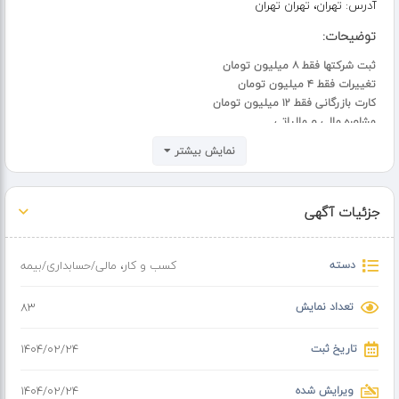
آدرس:
تهران، تهران تهران
توضیحات:
ثبت شرکتها فقط ۸ میلیون تومان
تغییرات فقط ۴ میلیون تومان
کارت بازرگانی فقط ۱۲ میلیون تومان
مشاوره مالی و مالیاتی
تلفن همراه ۲۴
نمایش بیشتر
09904795035
09398203400
09965853104
جزئیات آگهی
آدرس سایت
www.taxjob.org
دسته
کسب و کار
،
مالی/حسابداری/بیمه
تعداد نمایش
83
تاریخ ثبت
۱۴۰۴/۰۲/۲۴
ویرایش شده
۱۴۰۴/۰۲/۲۴