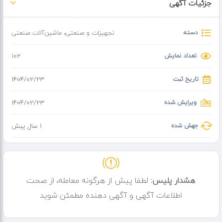
جزئیات آگهی
✅6 حلقه لاستیک نو 100٪ خارجی
دسته
تجهیزات و صنعتی
،
ماشین‌آلات صنعتی
(مدارک کامل)
تعداد نمایش
102
(موتور و گیربکس وفنی به شرط کارشناس مورداعتمادخریدار )
تاریخ ثبت
۱۴۰۴/۰۲/۲۳
(لطفاًجهت کسب اطلاعات بیشتر تماس بگیرید)
ویرایش شده
۱۴۰۴/۰۲/۲۳
جهش شده
1 سال پیش
هشدار پلیس:
لطفا پیش از هرگونه معامله، از صحت
اطلاعات آگهی و آگهی دهنده مطمئن شوید