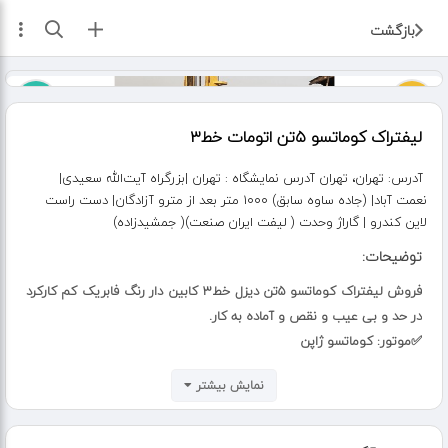
ثبت آگهی
بازگشت
لیفتراک کوماتسو ۵تن اتومات خط۳
آدرس:
تهران، تهران آدرس نمایشگاه : تهران |بزرگراه آیت‌الله سعیدی|
نعمت آباد| (جاده ساوه سابق) ۱۰۰۰ متر بعد از مترو آزادگان| دست راست
لاین کندرو | گاراژ وحدت ( لیفت ایران صنعت)( جمشیدزاده)
توضیحات:
فروش لیفتراک کوماتسو 5تن دیزل خط3 کابین دار رنگ فابریک کم کارکرد
در حد و بی عیب و نقص و آماده به کار.
✅موتور: کوماتسو ژاپن
✅گیربکس: اتوماتیک(دو حالته)(سبک و سنگین)
نمایش بیشتر
✅دکل: 2جک 2کشو
✅ارتفاع دکل: 4 متر
✅ناخن: 1.60 متر