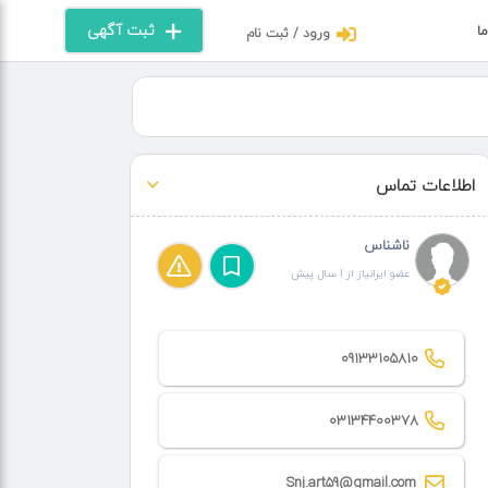
ثبت آگهی
ما
ورود / ثبت نام
اطلاعات تماس
ناشناس
عضو ایرانیاز از 1 سال پیش
09133105810
03134400378
Snj.art59@gmail.com