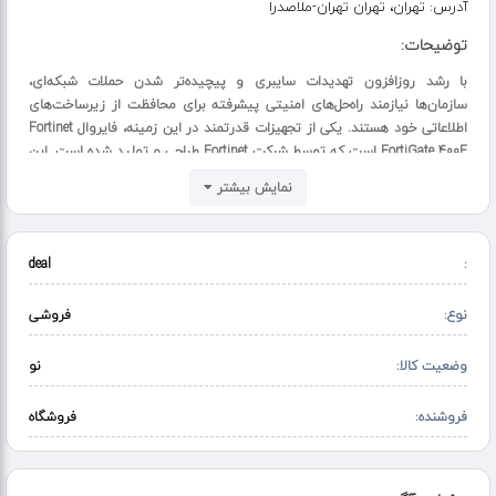
آدرس:
تهران، تهران تهران-ملاصدرا
توضیحات:
با رشد روزافزون تهدیدات سایبری و پیچیده‌تر شدن حملات شبکه‌ای،
سازمان‌ها نیازمند راه‌حل‌های امنیتی پیشرفته برای محافظت از زیرساخت‌های
اطلاعاتی خود هستند. یکی از تجهیزات قدرتمند در این زمینه، فایروال Fortinet
FortiGate 400F است که توسط شرکت Fortinet طراحی و تولید شده است. این
مدل از سری محصولات NGFW (Next Generation Firewall) بوده و برای
نمایش بیشتر
شبکه‌های متوسط تا بزرگ طراحی شده است.
deal
:
نوع:
فروشی
وضعیت کالا:
نو
فروشنده:
فروشگاه