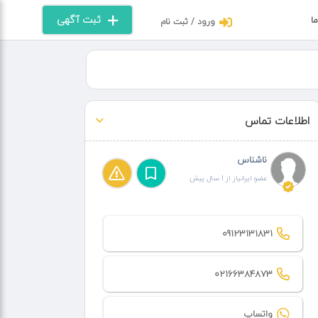
ثبت آگهی
ما
ورود / ثبت نام
اطلاعات تماس
ناشناس
عضو ایرانیاز از 1 سال پیش
09123131831
02166384873
واتساپ