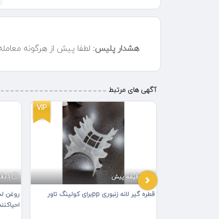
هشدار پلیس:
لطفا پیش از هرگونه معامل
آگهی های مرتبط
VIP
VIP
1 دقیقه پیش
1 دقیقه پیش
قطره گیر لانه زنبوری ppبرای کولینگ تاور
روغن لح
احیاکنن