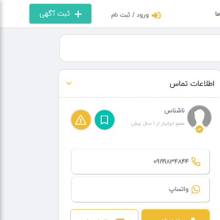
ثبت آگهی
ما
ورود / ثبت نام
اطلاعات تماس
ناشناس
عضو ایرانیاز از 1 سال پیش
09199834844
واتساپ