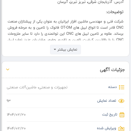
آدرس:
آذربایجان شرقی، تبریز تبریز، آبرسان
توضیحات:
شرکت فنی و مهندسی ماشین افزار ایرانیان به عنوان یکی از پیشتازان صنعت
CNC قادر است تا انواع لیبل های OT-OM فانوک را تامین و به مرحله فروش
برساند. علاوه بر تامین لیبل های CNC این توانمندی را دارد تا سایر ملزومات
CNC را با بالاترین کیفیت تامین و تقدیم حضور مشتریان عزیز نماید.لیبل
هایی که این مجموعه بازرگانی اقدام به تامین و واردات و نهایتا به فروش
نمایش بیشتر
می رساند مناسب دستگاه های فرز و تراش هستند. علاوه بر تامین لیبل های
CNC این مجموعه بازرگانی اقدام به تامین تمامی ملزومات جانبی CNC نیز
می نماید. کافیست با ارائه پارت نامبر قطعه مورد نظر خود تمامی نیازهای
جزئیات آگهی
صنعتی خود را با ما مطرح کنید تا در اسرع وقت در اختیار شما قرار گیرد.
دسته
تجهیزات و صنعتی
،
ماشین‌آلات صنعتی
تعداد نمایش
93
تاریخ ثبت
۱۴۰۴/۰۲/۲۰
ویرایش شده
۱۴۰۴/۰۲/۲۰