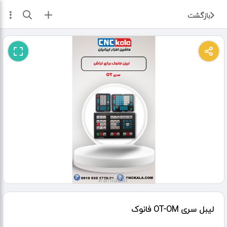
ثبت آگهی
بازگشت
لیبل سری OT-OM فانوک