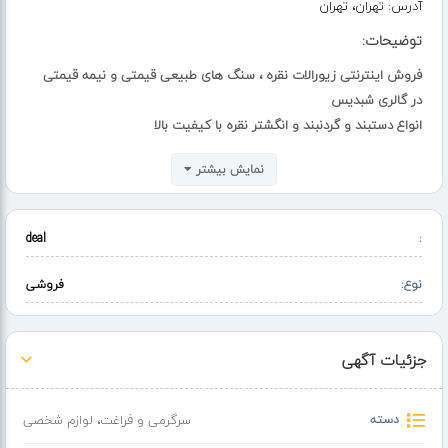
آدرس:
تهران، تهران
توضیحات:
فروش اینترنتی زیورالات نقره ، سنگ های طبیعی قیمتی و نیمه قیمتی
در گالری شبدیس
انواع دستبند و گردنبند و انگشتر نقره با کیفیت بالا
سنگ های ویژه ماه تولد
نمایش بیشتر
دستبند های انرژی هفت چاکرا
دارای سایت رسمی با نماد اعتماد الکترونیکی
www.shabdis.com
deal
:
نوع:
فروشی
جزئیات آگهی
دسته
سرگرمی و فراغت
،
لوازم شخصی