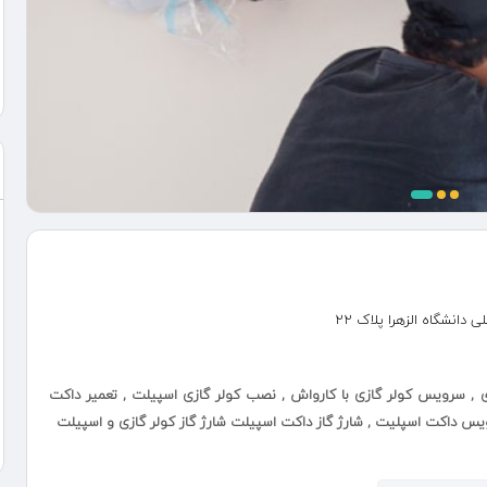
دانشگاه الزهرا پلاک 22
ازی , سرویس کولر گازی با کارواش , نصب کولر گازی اسپیلت , تعمیر داکت
ویس داکت اسپلیت , شارژ گاز داکت اسپیلت شارژ گاز کولر گازی و اسپیلت
فع مشکل صدا از کندانسور کولر گازی,نصب پایه دیواری کولر گازی و جابجائی