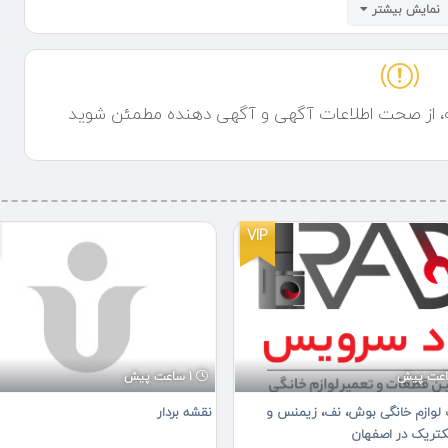
نمایش بیشتر
کولر گازی اسپیلت
 کامل داریم در صورت بروز هرگونه مشکل در کمترین زمان ممکن به مشکل
ه، از صحت اطلاعات آگهی و آگهی دهنده مطمئن شوید
ت و نه تعویض آن به کار خواهیم بست.
 با نصب و تعمیر کولرگازی با کارشناسان ما تماس بگیرید:
VIP
1 ساعت پیش
 لوازم خانگی بوش، نف، زیمنس و
نقشه بردار
لکتریک در اصفهان