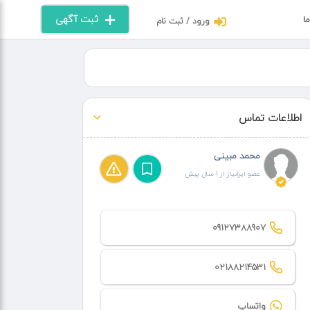
ثبت آگهی
ما
ورود / ثبت نام
اطلاعات تماس
محمد مبینی
عضو ایرانیاز از 1 سال پیش
09127388907
02188214531
واتساپ