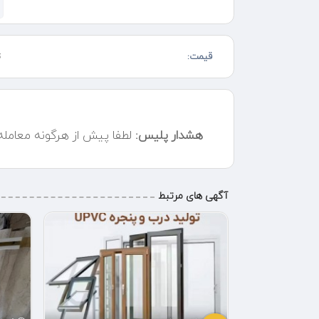
و ست کنترل فوکا پلاس را میتوانید به دو صورت افقی یا عمودی یا حتی 90 درجه یا 0
ست کنترل فوکا مدل pc19+ دارای دو عدد خروجی است و قابلیت نصب درجه هم دارد .
قیمت:
ت
هشدار پلیس:
لطفا پیش از هرگونه معامل
آگهی های مرتبط