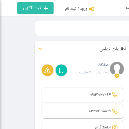
ثبت آگهی
ما
ورود / ثبت نام
اطلاعات تماس
صفاکالا
عضو ایرانیاز از 2 سال پیش
09121060264
02165425539
اینستاگرام