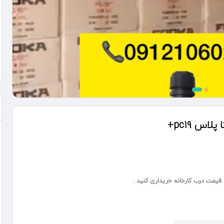
س pc19+
ا قیمت درب کارخانه خریداری کنید .