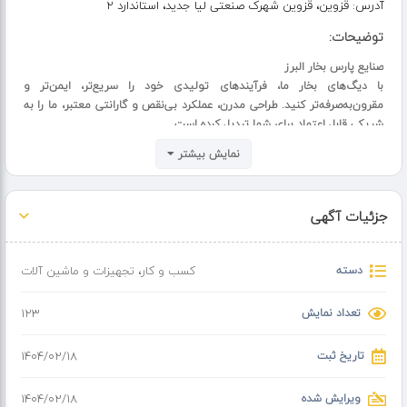
آدرس:
قزوین، قزوین شهرک صنعتی لیا جدید، استاندارد ۲
توضیحات:
صنایع پارس بخار البرز
با دیگ‌های بخار ما، فرآیندهای تولیدی خود را سریع‌تر، ایمن‌تر و
مقرون‌به‌صرفه‌تر کنید. طراحی مدرن، عملکرد بی‌نقص و گارانتی معتبر، ما را به
شریکی قابل اعتماد برای شما تبدیل کرده است.
همین حالا با ما تماس بگیرید و بهترین گزینه را برای کسب‌وکار خود انتخاب
نمایش بیشتر
کنید
تلفن تماس: 09121813704
جزئیات آگهی
دسته
کسب و کار
،
تجهیزات و ماشین آلات
تعداد نمایش
123
تاریخ ثبت
۱۴۰۴/۰۲/۱۸
ویرایش شده
۱۴۰۴/۰۲/۱۸