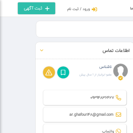
ثبت آگهی
ما
ورود / ثبت نام
اطلاعات تماس
ناشناس
عضو ایرانیاز از 1 سال پیش
09394836427
ar.ghafouri48@gmail.com
واتساپ