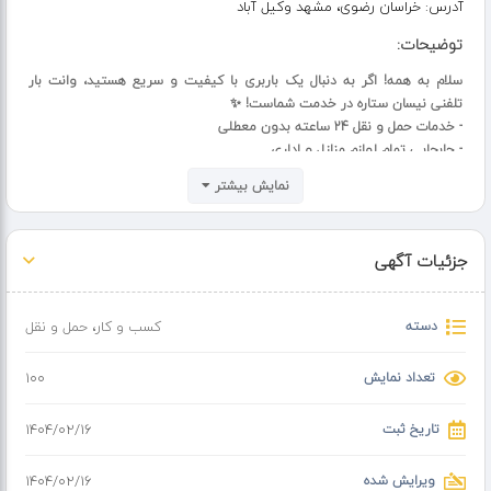
آدرس:
خراسان رضوی، مشهد وکیل آباد
توضیحات:
سلام به همه! اگر به دنبال یک باربری با کیفیت و سریع هستید، وانت بار
تلفنی نیسان ستاره در خدمت شماست! ✨
- خدمات حمل و نقل 24 ساعته بدون معطلی
- جابجایی تمام لوازم منازل و اداری
- حمل حرفه‌ای یخچال ساید، گاوصندوق، و پیانو
نمایش بیشتر
- ‍♂️ با کارگران مجرب و حرفه‌ای، بدون حاشیه!
- قیمت‌های مناسب و رقابتی!
- عضو رسمی اتحادیه حمل‌ونقل شهرداری
جزئیات آگهی
دسته
کسب و کار
،
حمل و نقل
تعداد نمایش
100
تاریخ ثبت
۱۴۰۴/۰۲/۱۶
ویرایش شده
۱۴۰۴/۰۲/۱۶