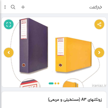
ثبت آگهی
بازگشت
زونکنهای A3 (مستطیلی و مربعی)