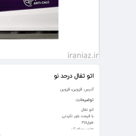
اتو تفال درحد نو
آدرس:
قزوین، قزوین
توضیحات:
اتو تفال
با قیمت باور نکردنی
طول۱تا۲
جنس سرامیک
نوع اتو بخار