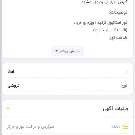
آدرس:
خراسان رضوی، مشهد
توضیحات:
تور استانبول ترکیه ا ویژه ی خرداد
(اقساط-کسر از حقوق)
خدمات تور:
ترانسفر رفت و برگشت فرودگاهی
نمایش بیشتر
گشت اپشنال
صبحانه
قیمت برای هر نفر19/000/000
deal
:
نوع:
فروشی
جزئیات آگهی
دسته
سرگرمی و فراغت
،
تور و چارتر