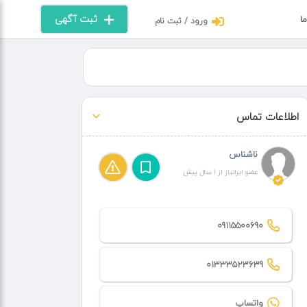
ثبت آگهی
ما
ورود / ثبت نام
اطلاعات تماس
ناشناس
عضو ایرانیاز از 1 سال پیش
09115500690
01333523639
واتساپ