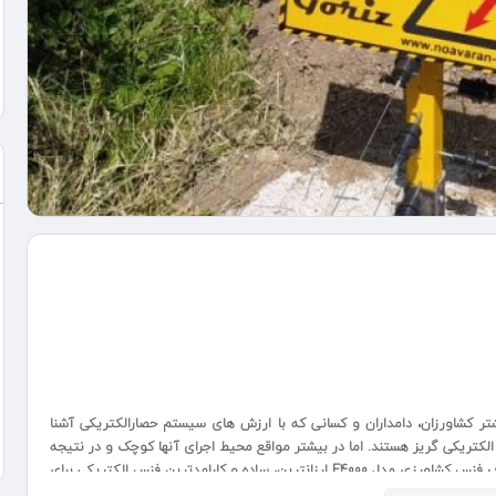
زی است. بیشتر کشاورزان، دامداران و کسانی که با ارزش های سیستم حصارالکتریکی آشنا
کتریکی گریز هستند. اما در بیشتر مواقع محیط اجرای آنها کوچک و در نتیجه
انجام فنس کشی برای آنها مقرون به صرفه نیست. با این هدف فنس کشاورزی مدل E4000 ارزانترین، ساده و کارامدترین فنس الکتریکی برای
شاورزی موسوم به گریز یک سیستم بازدارنده از طریق ایجاد ضربان الکتریکی