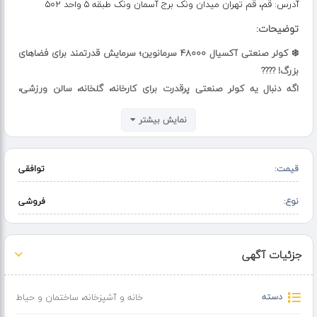
آدرس:
قم، قم تهران میدان ونک برج آسمان ونک طبقه 5 واحد 502
توضیحات:
❄️ کولر صنعتی آکسیال ۴۸۰۰۰ سرمانوین؛ سرمایش قدرتمند برای فضاهای
بزرگ! ????
اگه دنبال یه کولر صنعتی پرقدرت برای کارخانه، گلخانه، سالن ورزشی،
دامداری، مسجد، حسینیه یا موکب هستی، سرمانوین بهترین انتخابه! کولر
نمایش بیشتر
سلولزی آکسیال ۴۸۰۰۰ با فن آکسیال، پدهای سلولزی فنلاندی و تکنولوژی
روز، حسابی خنکت می‌کنه!
________________________________________
قیمت:
توافقی
???? مشخصات فنی:
• ظرفیت هوا دهی: ۴۸۰۰۰ مترمکعب بر ساعت
نوع:
فروشی
• پرتاب باد: تا ۳۵ متر
• پوشش دهی: ۲۰۰ تا ۷۰۰ مترمربع
• موتور: موتوژن یا الکتروژن، ۳ فاز تک‌دور
جزئیات آگهی
• پمپ: موتوژن با راندمان بالا
• پد: ۵ عدد پد سلولزی فنلاندی
دسته
خانه و آشپزخانه
،
ساختمان و حیاط
• جنس بدنه: گالوانیزه رنگ الکترواستاتیک