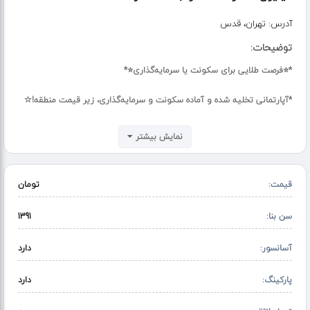
آدرس:
تهران، قدس
توضیحات:
*⭐فرصت طلایی برای سکونت یا سرمایه‌گذاری⭐*
*آپارتمانی تخلیه شده و آماده سکونت و سرمایه‌گذاری، زیر قیمت منطقه!☆
️ *● ۳ خواب بزرگ و استاندارد ●* که راحتی و فضای کافی برای شما و
نمایش بیشتر
خانواده‌تان را تضمین می‌کند.
|*☆تک واحد☆*| ،
قیمت:
تومان
که حس خصوصی‌تری به شما می‌دهد.
سن بنا:
▪︎▪︎ساخته شده با سازه‌ای محکم و مقاوم▪︎▪︎
1391
توسط سازنده‌ای معتبر و شناخته‌شده.
آسانسور:
دارد
️ "**"دسترسی عالی"**" به مراکز خرید، خدمات رفاهی و حمل و نقل عمومی.
پارکینگ:
دارد
°• کیفیت ساخت بالا •°که این مکان را برای سکونت یا سرمایه‌گذاری انتخابی
ایده‌آل می‌کند.