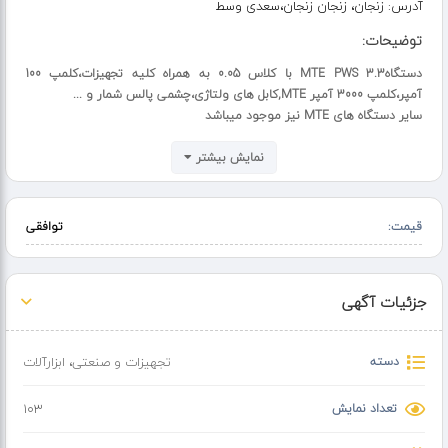
آدرس:
زنجان، زنجان زنجان،سعدی وسط
توضیحات:
دستگاهMTE PWS 3.3 با کلاس 0.05 به همراه کلیه تجهیزات،کلمپ 100
آمپر،کلمپ 3000 آمپر MTE,کابل های ولتاژی،چشمی پالس شمار و ...
سایر دستگاه های MTE نیز موجود میباشد
نمایش بیشتر
قیمت:
توافقی
جزئیات آگهی
دسته
تجهیزات و صنعتی
،
ابزارآلات
تعداد نمایش
103