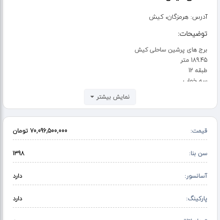
آدرس:
هرمزگان، کیش
توضیحات:
برج های پرشین ساحلی کیش
189.45 متر
طبقه 12
سه خواب
دارای انباری
نمایش بیشتر
دارای پارکینگ
برای کسب اطلاعات بیشتر فقط با شماره های زیر در ارتباط باشید:
09120281127
قیمت:
70,096,500,000 تومان
09125358944
https://persianbeachtowers.com/plans/%d8%b3%d9%87-
%d8%ae%d9%88%d8%a7%d8%a8%d9%87-
سن بنا:
1398
%d8%b7%d8%a8%d9%82%d9%87-12
آسانسور:
دارد
پارکینگ:
دارد