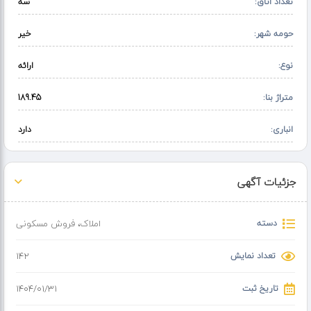
تعداد اتاق:
سه
حومه شهر:
خیر
نوع:
ارائه
متراژ بنا:
189.45
انباری:
دارد
جزئیات آگهی
دسته
املاک
،
فروش مسکونی
تعداد نمایش
142
تاریخ ثبت
۱۴۰۴/۰۱/۳۱