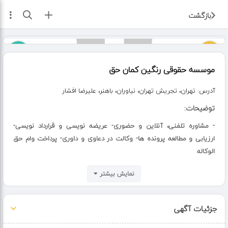
ثبت آگهی
بازگشت
موسسه حقوقی رنگین کمان حق
آدرس:
تهران، تجریش تهران، نیاوران، باهنر، علیرضا افشار
توضیحات:
- مشاوره تلفنی، آنلاین و حضوری- عریضه نویسی و قرارداد نویسی-
ارزیابی و مطالعه پرونده ها- وکالت در دعاوی و داوری- پرداخت وام حق
الوکاله
نمایش بیشتر
چرا ما؟؟
- تیم متخصص و باتجربه
- مشاوره در تمامی حوزه های حقوقی
جزئیات آگهی
- سریع ترین پاسخگویی و بهترین خدمات برای مشاوره فوری و ...