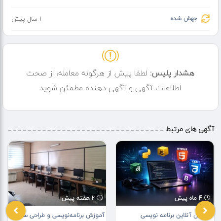
نیست!
جهش شده
1 سال پیش
???? فقط برای:
???? متخصصان امنیت
???? علاقه‌مندان جدی IT
???? ذهن‌های کنجکاو
هشدار پلیس:
لطفا پیش از هرگونه معامله، از صحت
???? همین حالا عضو چنل تلگرامی شو و به جمع نخبه‌ها بپیوند:
⬇️⬇️⬇️
اطلاعات آگهی و آگهی دهنده مطمئن شوید
cybr_hant
⬆️⬆️⬆️
آگهی های مرتبط
????️‍♂️ تو هم می‌توانی یکی از ما باشی...
4 ماه پیش
2 هفته پیش
آموزش آنلاین برنامه نویسی
آموزش برنامه‌نویسی و طراحی سایت