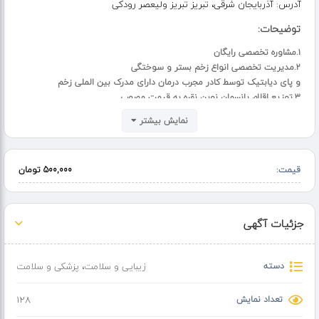
آدرس:
آذربایجان شرقی، تبریز تبریز ولیعصر رودکی
توضیحات:
۱.مشاوره تخصصی رایگان
۲.مدیریت تخصصی انواع زخم بستر و سوختگی
و پای دیابتیک توسط کادر مجرب درمان دارای مدرک بین الملی زخم
۳.توزیع اقلام پانسمان نوین نقره به قیمت مصوب
زَخم بَستر، به آسیب بافت بدن در اثر ایجاد فشار یا فشار همراه با خراشیدگی و
نمایش بیشتر
سایش درازمدت بر یک یا چند نقطه از بدن، گفته می‌شود. خوابیدن
طولانی‌مدت در یک وضعیت ثابت، سائیدگی در صندلی یا بستر، استفاده از لگن
بیمار نامناسب یا کشیدگی با ملحفه می‌تواند به بخشی از پوست یا بافت بدن
قیمت:
500,000 تومان
آسیب بزند.
جزئیات آگهی
دسته
زیبایی و سلامت
،
پزشکی و سلامت
تعداد نمایش
128