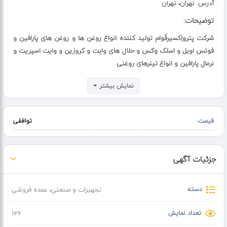
آدرس:
تهران، تهران
توضیحات:
شرکت پترواِکسیرقَوام تولید کننده انواع روغن ها و روغن های پارافین و
فوتس اویل و اسلک وکس و حلال های وایت و کروزین و وایت اسپریت و
نرمال پارافین و انواع تینرهای روغنی
نمایش بیشتر
/تینر روغنی:
Industrial tinner oil
برای خرید و دریافت قیمت به روز و آنالیز محصول مورد نظر با برنامه واتس
قیمت:
توافقی
اپ و یا شماره تماس درون آگهی در ارتباط باشید.
کارشناس و مشاور بازرگانی تاجیک
09233112387
جزئیات آگهی
دسته
تجهیزات و صنعتی
،
عمده فروشی
تعداد نمایش
126