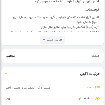
آدرس:
تهران، تهران کیلومتر 13 جاده مخصوص کرج
توضیحات:
تامین انوع قطعات تنگستن کارباید با گرید های مختلف جهت مصارف زیر
- انواع شمش، بلوک
- راد (میله) تنگستن کارباید برای صنایع ابزار سازی
- قطعات مقاوم به ضربه مورد استفاده در چکش های سنگ شکن و درام کاتر و
نگین مته های حفاری
نمایش بیشتر
- دوزه های کشش و نازل های اکسترود
- انواع دیسک های برش از جنس تنگستن کارباید
- نازل های آب پاش فشار قوی و نازل های شیمیایی
قیمت:
توافقی
- قطعات خاص طبق نقشه
جزئیات آگهی
دسته
کسب و کار
،
تجهیزات و ماشین آلات
تعداد نمایش
185