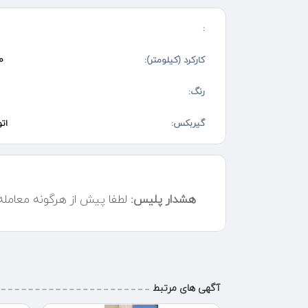
○سفته یا چک صیادی
○برای هر مناسبت ویژه همراه با راننده مجرب و حرفه ی در 
:
کارکرد (کیلومتر):
۰
رنگ:
گیربکس:
ات
هشدار پلیس:
لطفا پیش از هرگونه معامل
آگهی های مرتبط