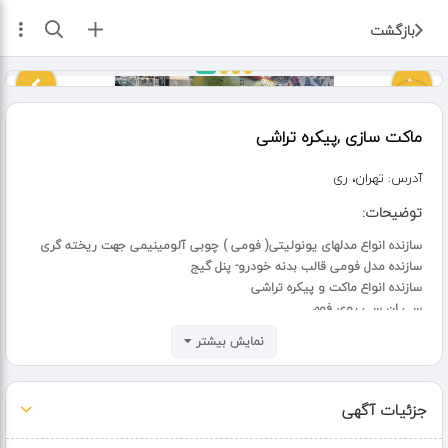
ثبت آگهی
بازگشت
ماکت سازی ,پیکره تراشی
آدرس:
تهران، ری
توضیحات:
سازنده انواع مدلهای یونولیتی( فومی ) چوبی آلومینیمی جهت ریخته گری
سازنده مدل فومی قالب بدنه خودرو- پنل گیج
سازنده انواع ماکت و پیکره تراشی
سی ان سی روی فوم
سازنده مدل فومی قطعات دستگاه سنگ شکن {منتل،شانه فکی،شاتون و ...}
نمایش بیشتر
حاجوی: 09214621784
1-نمونه کار درلینک زیر اینستاگرام :
https://instagram.com/tarashe_model
جزئیات آگهی