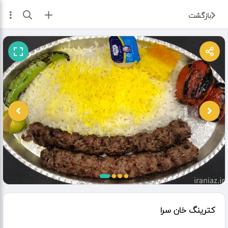
ثبت آگهی
بازگشت
کترینگ خان سرا