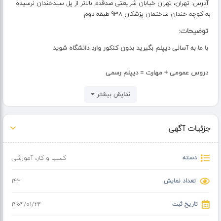
آدرس:
تهران، تهران خیابان شریعتی صدقدم بالاتر از پل سیدخندان نرسیده
به کوچه خندان ساختمان پزشکان 938 طبقه دوم
توضیحات:
با ما به آسانی دیپلم بگیرید بدون کنکور وارد دانشگاه شوید
دروس عمومی + مهارت = دیپلم رسمی
نمایش بیشتر
مهلت ثبت نام از تاریخ 25 فروردین تا 25 اردیبهشت
با کمترین هزینه ، در کوتاهترین زمان
جزئیات آگهی
دارندگان سیکل ، ترک تحصیلی ها و دیپلم ردی ها، جویندگان کار
دسته
کسب و کار
،
آموزشی
نظام قدیمی ها ، تطبیقی ها ،علاقه مندان به دریافت دیپلم مجدد
تعداد نمایش
142
زیر نظر سازمان فنی و حرفه ای ، اموزش و پرورش
تاریخ ثبت
۱۴۰۴/۰۱/۲۴
- قابل استعلام از دفاتر پیشخوان دولت