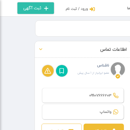
ثبت آگهی
ما
ورود / ثبت نام
اطلاعات تماس
ناشناس
عضو ایرانیاز از 1 سال پیش
09907666203
واتساپ