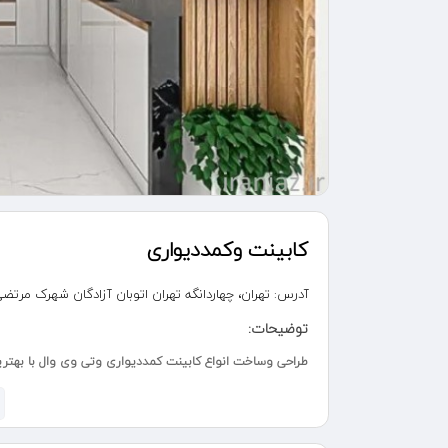
کابینت وکمددیواری
آدرس:
تهران، چهاردانگه تهران اتوبان آزادگان شهرک مرتضی گرد ولیعصر۳۵ بهار۵ نبش بوستا
توضیحات:
طراحی وساخت انواع کابینت کمددیواری وتی وی وال با بهت