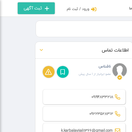
ثبت آگهی
ما
ورود / ثبت نام
اطلاعات تماس
ناشناس
عضو ایرانیاز از 1 سال پیش
09194833218
09223528312
k.karbalayiiali1366@gmail.com