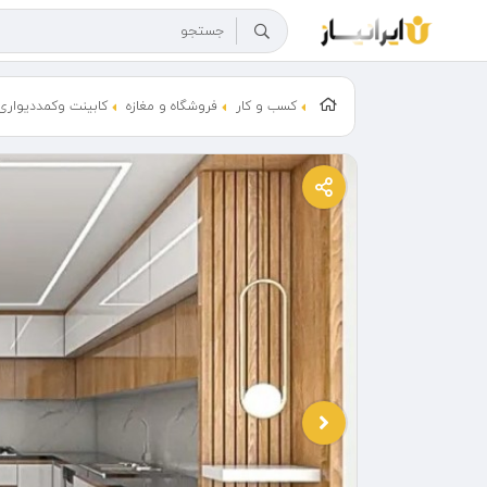
کسب و کار
فروشگاه و مغازه
کابینت وکمددیواری