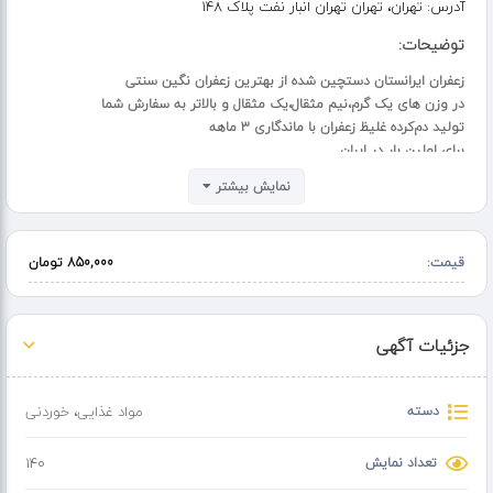
آدرس:
تهران، تهران تهران انبار نفت پلاک ۱۴۸
توضیحات:
زعفران ایرانستان دستچین شده از بهترین زعفران نگین سنتی
در وزن های یک گرم،نیم مثقال،یک مثقال و بالاتر به سفارش شما
تولید دم‌کرده غلیظ زعفران با ماندگاری ۳ ماهه
برای اولین بار در ایران
جهت سفارش و دیدن محصولات تماس بگیرید
نمایش بیشتر
قیمت:
850,000 تومان
جزئیات آگهی
دسته
مواد غذایی
،
خوردنی
تعداد نمایش
140