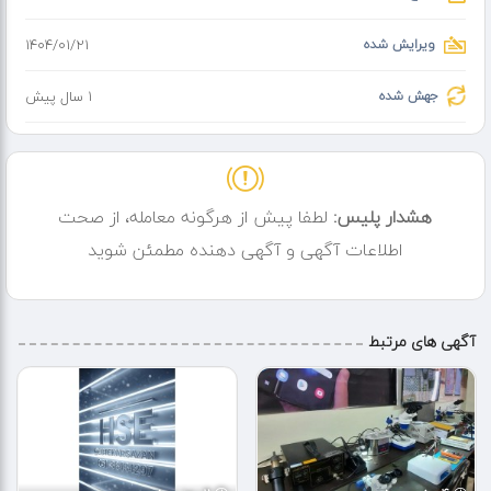
موبایل: 09158299906 - 09935439146
️ تلفن ثابت: 05136623700
ویرایش شده
۱۴۰۴/۰۱/۲۱
وب‌سایت: [1001amozesh.ir]
منتظر دیدار شما عزیزان هستیم!
جهش شده
1 سال پیش
هشدار پلیس:
لطفا پیش از هرگونه معامله، از صحت
اطلاعات آگهی و آگهی دهنده مطمئن شوید
آگهی های مرتبط