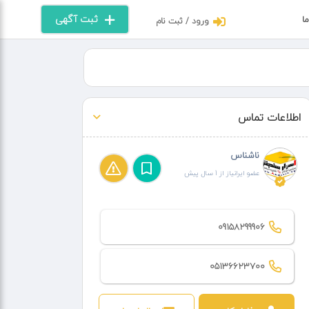
ثبت آگهی
ما
ورود / ثبت نام
اطلاعات تماس
ناشناس
عضو ایرانیاز از 1 سال پیش
09158299906
05136623700