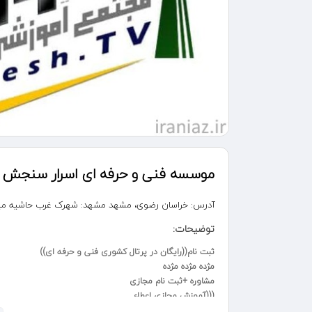
موسسه فنی و حرفه ای اسرار سنجش (اع
آدرس:
خراسان رضوی، مشهد مشهد: شهرک غرب حاشیه میدان امام
توضیحات:
ثبت نام((رایگان در پرتال کشوری فنی و حرفه ای))
مژده مژده مژده
مشاوره +ثبت نام مجازی
(((آموزش مجازی️ اعطاء
گواهینامه بین المللی)))