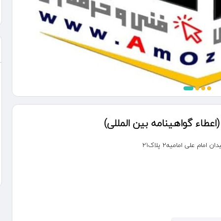
طاء گواهینامه بین المللی)
 علی امامیه2 پلاک21