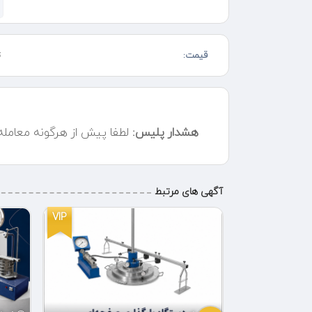
برشکاری سری و تیراژ
خطا در تیراژ کمتر از 0.005
قیمت:
ت
هشدار پلیس:
لطفا پیش از هرگونه معامل
آگهی های مرتبط
VIP
VIP