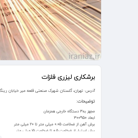
برشکاری لیزری فلزات
آدرس:
تهران، گلستان شهرک صنعتی قلعه میر خیابان رینگ کار ان
توضیحات:
مجهز به3 دستگاه خارجی همزمان
ابعاد 150*300
برش آهن از ضخامت 0.05 میلی متر تا 20 میلی متر
برش استیل از ضخامت 0.5 تا ضخامت 15 میلی متر
طرحی انواع قطعه